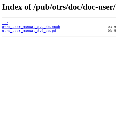
Index of /pub/otrs/doc/doc-user/
../
otrs_user_manual_8.0_de.epub
otrs_user_manual_8.0_de.pdf