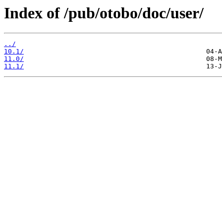
Index of /pub/otobo/doc/user/
../
10.1/
11.0/
11.1/