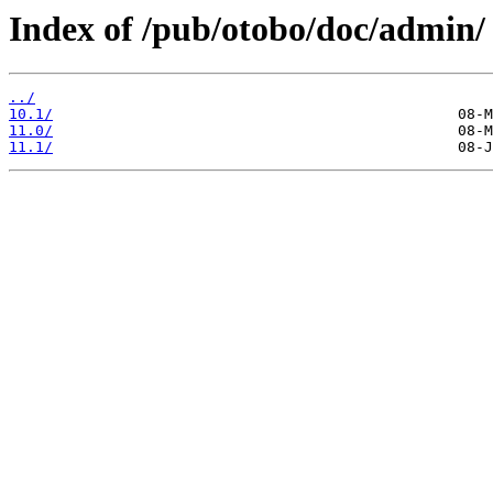
Index of /pub/otobo/doc/admin/
../
10.1/
11.0/
11.1/